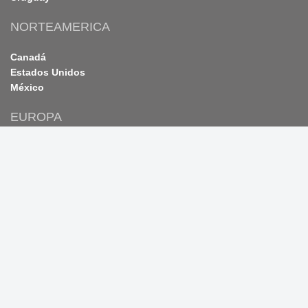
NORTEAMERICA
Canadá
Estados Unidos
México
EUROPA
Georgia
OTROS PAISES
Nueva Zelanda
Sudáfrica
CONTACTATE CON NOSOTROS