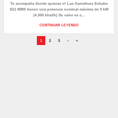
Te acompaña donde quieras ir! Las Garraferas Eskabe
S21 MM5 tienen una potencia nominal máxima de 5 kW
(4.300 khal/h) Su calor es c...
CONTINUAR LEYENDO
1
2
3
›
»