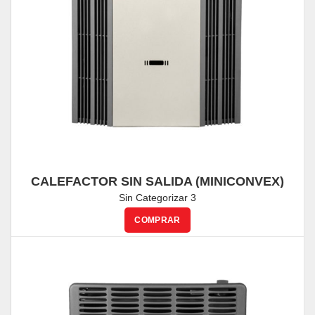
CALEFACTOR SIN SALIDA (MINICONVEX)
TITANIO – 4.300 Kcal/h
Sin Categorizar 3