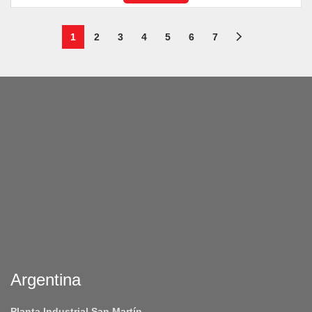
1
2
3
4
5
6
7
Argentina
Planta Industrial San Martín