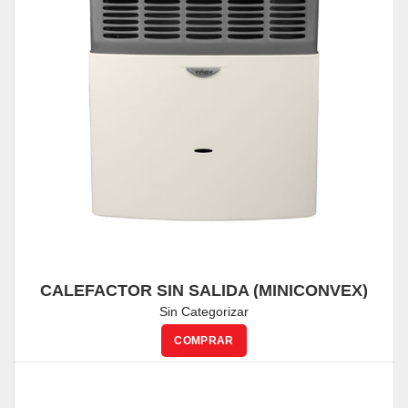
CALEFACTOR SIN SALIDA (MINICONVEX)
SIGLO 21 – 4.300 Kcal/h
Sin Categorizar